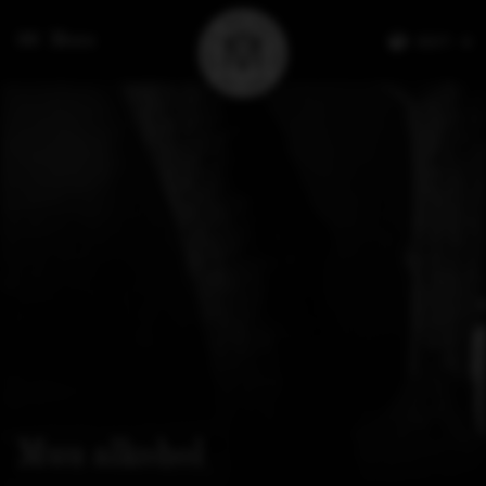
Menu
EESTI
Muu alkohol