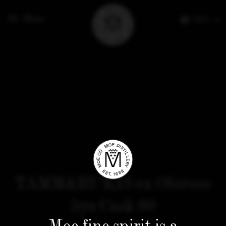
Menu
EESTI
TAMM&RUKIS ex Oloroso
5yo Cask 80
Moe fine spirit is a