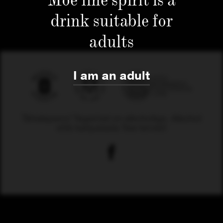
drink suitable for
adults
I am an adult
Tähelepanu! Tegemist on alkoholiga. Alkohol
võib kahjustada Teie tervist!