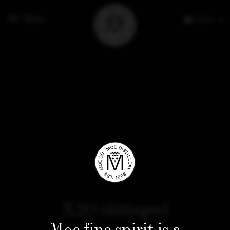
Menu
EESTI
X2O süütegeel
Moe fine spirit is a