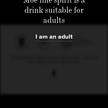
drink suitable for
adults
I am an adult
Tähelepanu! Tegemist on alkoholiga. Alkohol
võib kahjustada Teie tervist!