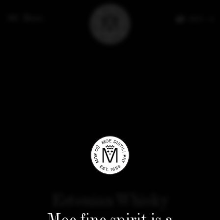
Menu
EESTI
Estonian Whisky
Moe fine spirit is a