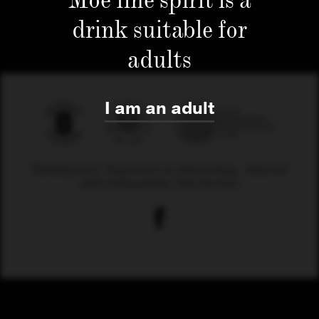
drink suitable for
adults
I am an adult
Tähelepanu! Tegemist on alkoholiga. Alkohol
võib kahjustada Teie tervist!